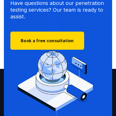
Have questions about our penetration
testing services? Our team is ready to
assist.
Book a free consultation