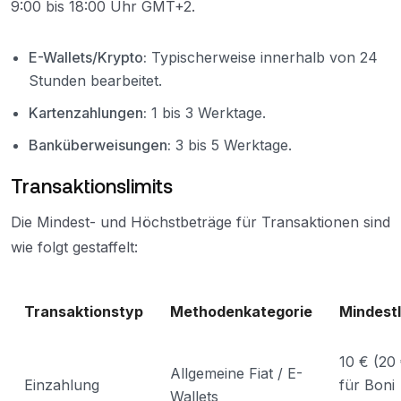
9:00 bis 18:00 Uhr GMT+2.
E-Wallets/Krypto:
Typischerweise innerhalb von 24
Stunden bearbeitet.
Kartenzahlungen:
1 bis 3 Werktage.
Banküberweisungen:
3 bis 5 Werktage.
Transaktionslimits
Die Mindest- und Höchstbeträge für Transaktionen sind
wie folgt gestaffelt:
Transaktionstyp
Methodenkategorie
Mindestl
10 € (20
Allgemeine Fiat / E-
Einzahlung
für Boni
Wallets