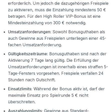
erforderlich. Um jedoch die dazugehörigen Freispiele
zu aktivieren, muss die Einzahlung mindestens 50 €
betragen. Für den High Roller VIP-Bonus ist eine
Mindesteinzahlung von 300 € notwendig.
Umsatzanforderungen:
Sowohl Bonusguthaben als
auch Gewinne aus Freispielen unterliegen einer 45-
fachen Umsatzanforderung.
Gültigkeitszeiträume:
Bonusguthaben sind nach der
Aktivierung 7 Tage lang gültig. Die Erfüllung der
Umsatzanforderungen ist innerhalb eines straffen 5-
Tage-Fensters vorgesehen. Freispiele verfallen 24
Stunden nach Gutschrift.
Einsatzlimits:
Während der Bonus aktiv ist, darf der
maximale Einsatz pro Spielrunde 5 € nicht
überschreiten.
Auszahlungslimits:
Gewinne aus Standard-