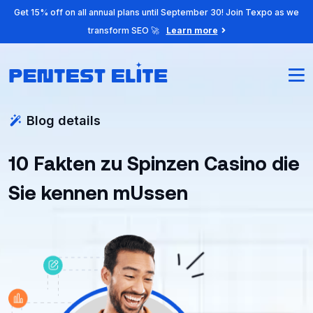
Get 15% off on all annual plans until September 30! Join Texpo as we
transform SEO 🚀
Learn more
Blog details
10 Fakten zu Spinzen Casino die
Sie kennen mUssen