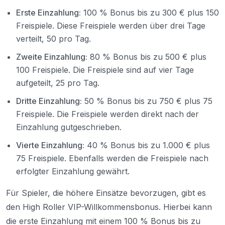
Erste Einzahlung:
100 % Bonus bis zu 300 € plus 150
Freispiele. Diese Freispiele werden über drei Tage
verteilt, 50 pro Tag.
Zweite Einzahlung:
80 % Bonus bis zu 500 € plus
100 Freispiele. Die Freispiele sind auf vier Tage
aufgeteilt, 25 pro Tag.
Dritte Einzahlung:
50 % Bonus bis zu 750 € plus 75
Freispiele. Die Freispiele werden direkt nach der
Einzahlung gutgeschrieben.
Vierte Einzahlung:
40 % Bonus bis zu 1.000 € plus
75 Freispiele. Ebenfalls werden die Freispiele nach
erfolgter Einzahlung gewährt.
Für Spieler, die höhere Einsätze bevorzugen, gibt es
den High Roller VIP-Willkommensbonus. Hierbei kann
die erste Einzahlung mit einem 100 % Bonus bis zu