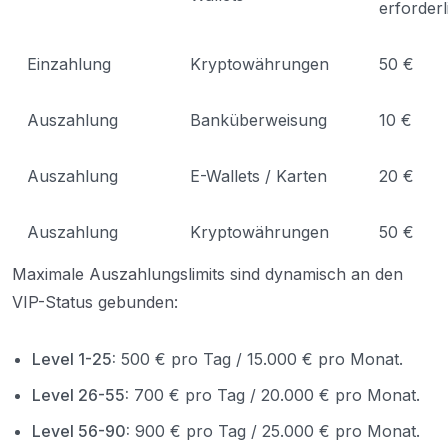
erforderl
Einzahlung
Kryptowährungen
50 €
Auszahlung
Banküberweisung
10 €
Auszahlung
E-Wallets / Karten
20 €
Auszahlung
Kryptowährungen
50 €
Maximale Auszahlungslimits sind dynamisch an den
VIP-Status gebunden:
Level 1-25:
500 € pro Tag / 15.000 € pro Monat.
Level 26-55:
700 € pro Tag / 20.000 € pro Monat.
Level 56-90:
900 € pro Tag / 25.000 € pro Monat.