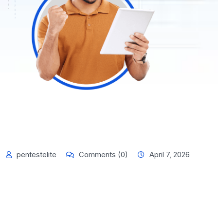
pentestelite
Comments (0)
April 7, 2026