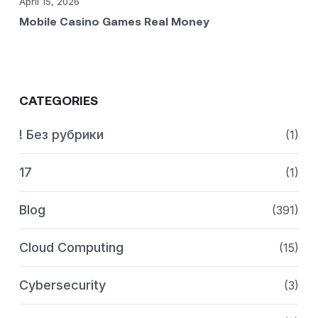
April 15, 2026
Mobile Casino Games Real Money
CATEGORIES
! Без рубрики
(1)
17
(1)
Blog
(391)
Cloud Computing
(15)
Cybersecurity
(3)