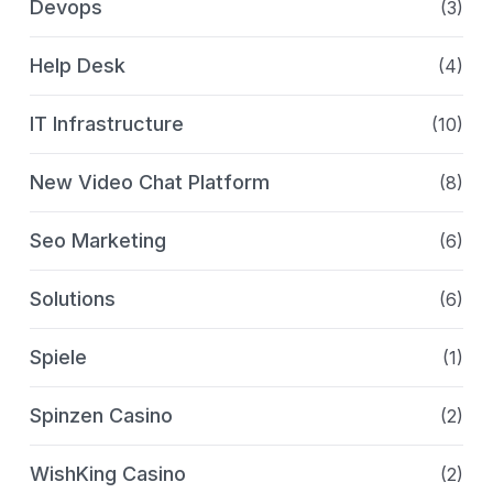
Devops
(3)
Help Desk
(4)
IT Infrastructure
(10)
New Video Chat Platform
(8)
Seo Marketing
(6)
Solutions
(6)
Spiele
(1)
Spinzen Casino
(2)
WishKing Casino
(2)