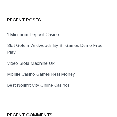
RECENT POSTS
1 Minimum Deposit Casino
Slot Golem Wildwoods By Bf Games Demo Free
Play
Video Slots Machine Uk
Mobile Casino Games Real Money
Best Nolimit City Online Casinos
RECENT COMMENTS