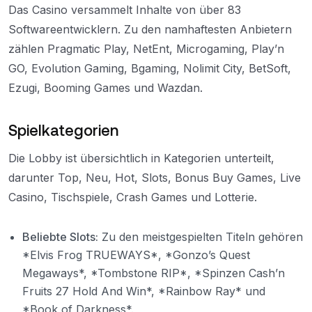
Das Casino versammelt Inhalte von über 83
Softwareentwicklern. Zu den namhaftesten Anbietern
zählen Pragmatic Play, NetEnt, Microgaming, Play’n
GO, Evolution Gaming, Bgaming, Nolimit City, BetSoft,
Ezugi, Booming Games und Wazdan.
Spielkategorien
Die Lobby ist übersichtlich in Kategorien unterteilt,
darunter Top, Neu, Hot, Slots, Bonus Buy Games, Live
Casino, Tischspiele, Crash Games und Lotterie.
Beliebte Slots:
Zu den meistgespielten Titeln gehören
*Elvis Frog TRUEWAYS*, *Gonzo’s Quest
Megaways*, *Tombstone RIP*, *Spinzen Cash’n
Fruits 27 Hold And Win*, *Rainbow Ray* und
*Book of Darkness*.