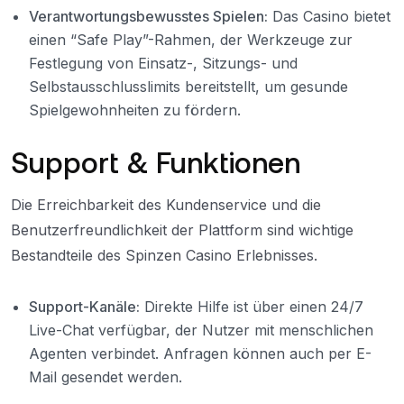
Verantwortungsbewusstes Spielen:
Das Casino bietet
einen “Safe Play”-Rahmen, der Werkzeuge zur
Festlegung von Einsatz-, Sitzungs- und
Selbstausschlusslimits bereitstellt, um gesunde
Spielgewohnheiten zu fördern.
Support & Funktionen
Die Erreichbarkeit des Kundenservice und die
Benutzerfreundlichkeit der Plattform sind wichtige
Bestandteile des Spinzen Casino Erlebnisses.
Support-Kanäle:
Direkte Hilfe ist über einen 24/7
Live-Chat verfügbar, der Nutzer mit menschlichen
Agenten verbindet. Anfragen können auch per E-
Mail gesendet werden.