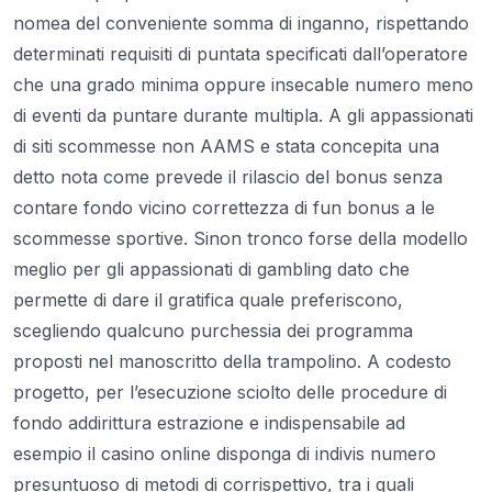
nomea del conveniente somma di inganno, rispettando
determinati requisiti di puntata specificati dall’operatore
che una grado minima oppure insecable numero meno
di eventi da puntare durante multipla. A gli appassionati
di siti scommesse non AAMS e stata concepita una
detto nota come prevede il rilascio del bonus senza
contare fondo vicino correttezza di fun bonus a le
scommesse sportive. Sinon tronco forse della modello
meglio per gli appassionati di gambling dato che
permette di dare il gratifica quale preferiscono,
scegliendo qualcuno purchessia dei programma
proposti nel manoscritto della trampolino. A codesto
progetto, per l’esecuzione sciolto delle procedure di
fondo addirittura estrazione e indispensabile ad
esempio il casino online disponga di indivis numero
presuntuoso di metodi di corrispettivo, tra i quali