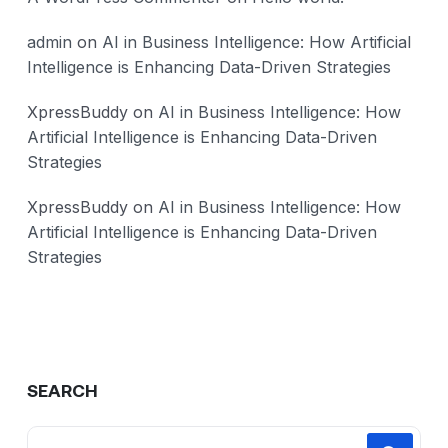
admin
on
AI in Business Intelligence: How Artificial
Intelligence is Enhancing Data-Driven Strategies
XpressBuddy
on
AI in Business Intelligence: How
Artificial Intelligence is Enhancing Data-Driven
Strategies
XpressBuddy
on
AI in Business Intelligence: How
Artificial Intelligence is Enhancing Data-Driven
Strategies
SEARCH