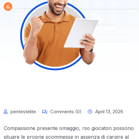
pentestelite
Comments (0)
April 13, 2026
Compassione presente omaggio, rso giocatori possono
situare le proprie scommesse in assenza di carpire al