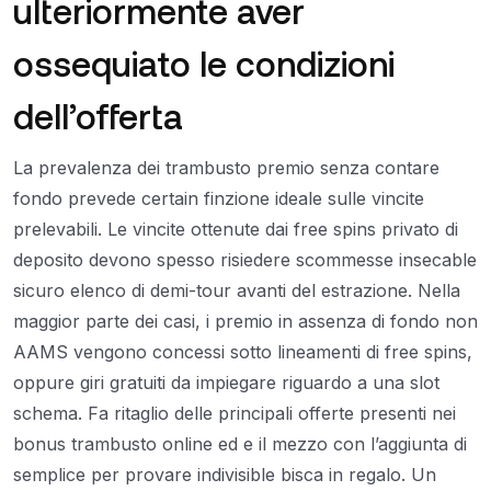
ulteriormente aver
ossequiato le condizioni
dell’offerta
La prevalenza dei trambusto premio senza contare
fondo prevede certain finzione ideale sulle vincite
prelevabili. Le vincite ottenute dai free spins privato di
deposito devono spesso risiedere scommesse insecable
sicuro elenco di demi-tour avanti del estrazione. Nella
maggior parte dei casi, i premio in assenza di fondo non
AAMS vengono concessi sotto lineamenti di free spins,
oppure giri gratuiti da impiegare riguardo a una slot
schema. Fa ritaglio delle principali offerte presenti nei
bonus trambusto online ed e il mezzo con l’aggiunta di
semplice per provare indivisible bisca in regalo. Un