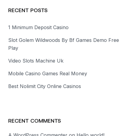
RECENT POSTS
1 Minimum Deposit Casino
Slot Golem Wildwoods By Bf Games Demo Free
Play
Video Slots Machine Uk
Mobile Casino Games Real Money
Best Nolimit City Online Casinos
RECENT COMMENTS
A WordPress Commenter
on
Hello world!