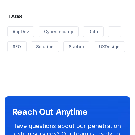
TAGS
AppDev
Cybersecurity
Data
It
SEO
Solution
Startup
UXDesign
Reach Out Anytime
Have questions about our penetration
testing services? Our team is ready to