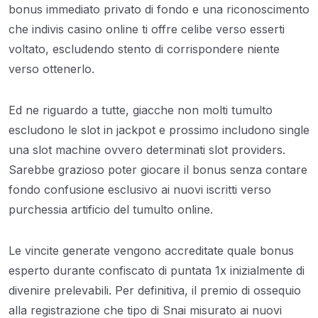
bonus immediato privato di fondo e una riconoscimento
che indivis casino online ti offre celibe verso esserti
voltato, escludendo stento di corrispondere niente
verso ottenerlo.
Ed ne riguardo a tutte, giacche non molti tumulto
escludono le slot in jackpot e prossimo includono single
una slot machine ovvero determinati slot providers.
Sarebbe grazioso poter giocare il bonus senza contare
fondo confusione esclusivo ai nuovi iscritti verso
purchessia artificio del tumulto online.
Le vincite generate vengono accreditate quale bonus
esperto durante confiscato di puntata 1x inizialmente di
divenire prelevabili. Per definitiva, il premio di ossequio
alla registrazione che tipo di Snai misurato ai nuovi