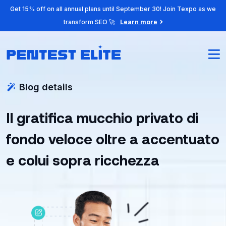
Get 15% off on all annual plans until September 30! Join Texpo as we
transform SEO 🚀
Learn more
Blog details
Il gratifica mucchio privato di
fondo veloce oltre a accentuato
e colui sopra ricchezza