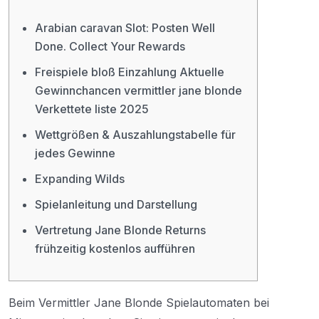
Arabian caravan Slot: Posten Well
Done. Collect Your Rewards
Freispiele bloß Einzahlung Aktuelle
Gewinnchancen vermittler jane blonde
Verkettete liste 2025
Wettgrößen & Auszahlungstabelle für
jedes Gewinne
Expanding Wilds
Spielanleitung und Darstellung
Vertretung Jane Blonde Returns
frühzeitig kostenlos aufführen
Beim Vermittler Jane Blonde Spielautomaten bei