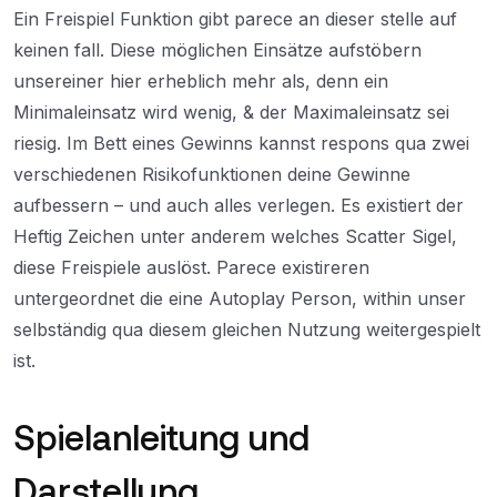
Ein Freispiel Funktion gibt parece an dieser stelle auf
keinen fall. Diese möglichen Einsätze aufstöbern
unsereiner hier erheblich mehr als, denn ein
Minimaleinsatz wird wenig, & der Maximaleinsatz sei
riesig. Im Bett eines Gewinns kannst respons qua zwei
verschiedenen Risikofunktionen deine Gewinne
aufbessern – und auch alles verlegen. Es existiert der
Heftig Zeichen unter anderem welches Scatter Sigel,
diese Freispiele auslöst. Parece existireren
untergeordnet die eine Autoplay Person, within unser
selbständig qua diesem gleichen Nutzung weitergespielt
ist.
Spielanleitung und
Darstellung