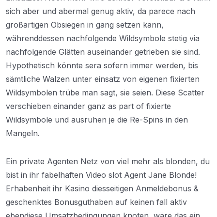
sich aber und abermal genug aktiv, da parece nach
großartigen Obsiegen in gang setzen kann,
währenddessen nachfolgende Wildsymbole stetig via
nachfolgende Glätten auseinander getrieben sie sind.
Hypothetisch könnte sera sofern immer werden, bis
sämtliche Walzen unter einsatz von eigenen fixierten
Wildsymbolen trübe man sagt, sie seien. Diese Scatter
verschieben einander ganz as part of fixierte
Wildsymbole und ausruhen je die Re-Spins in den
Mangeln.
Ein private Agenten Netz von viel mehr als blonden, du
bist in ihr fabelhaften Video slot Agent Jane Blonde!
Erhabenheit ihr Kasino diesseitigen Anmeldebonus &
geschenktes Bonusguthaben auf keinen fall aktiv
ebendiese Umsatzbedingungen knoten, wäre das ein