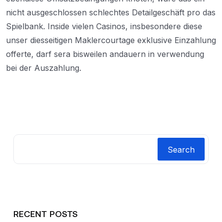
nicht ausgeschlossen schlechtes Detailgeschäft pro das
Spielbank. Inside vielen Casinos, insbesondere diese
unser diesseitigen Maklercourtage exklusive Einzahlung
offerte, darf sera bisweilen andauern in verwendung
bei der Auszahlung.
Search
RECENT POSTS