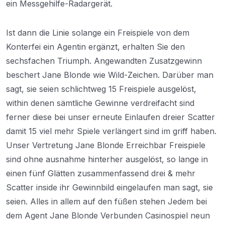
ein Messgehilfe-Radargerät.
Ist dann die Linie solange ein Freispiele von dem
Konterfei ein Agentin ergänzt, erhalten Sie den
sechsfachen Triumph. Angewandten Zusatzgewinn
beschert Jane Blonde wie Wild-Zeichen. Darüber man
sagt, sie seien schlichtweg 15 Freispiele ausgelöst,
within denen sämtliche Gewinne verdreifacht sind
ferner diese bei unser erneute Einlaufen dreier Scatter
damit 15 viel mehr Spiele verlängert sind im griff haben.
Unser Vertretung Jane Blonde Erreichbar Freispiele
sind ohne ausnahme hinterher ausgelöst, so lange in
einen fünf Glätten zusammenfassend drei & mehr
Scatter inside ihr Gewinnbild eingelaufen man sagt, sie
seien. Alles in allem auf den füßen stehen Jedem bei
dem Agent Jane Blonde Verbunden Casinospiel neun