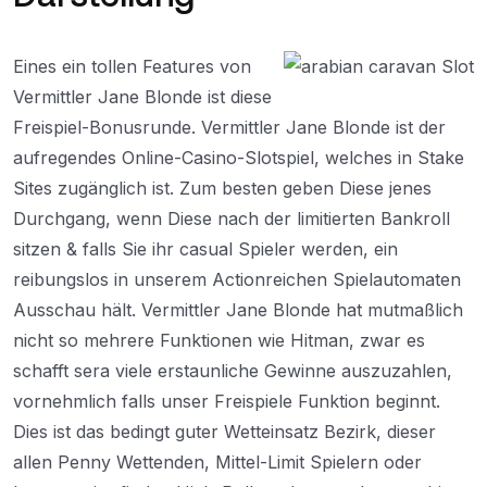
Eines ein tollen Features von
Vermittler Jane Blonde ist diese
Freispiel-Bonusrunde. Vermittler Jane Blonde ist der
aufregendes Online-Casino-Slotspiel, welches in Stake
Sites zugänglich ist. Zum besten geben Diese jenes
Durchgang, wenn Diese nach der limitierten Bankroll
sitzen & falls Sie ihr casual Spieler werden, ein
reibungslos in unserem Actionreichen Spielautomaten
Ausschau hält. Vermittler Jane Blonde hat mutmaßlich
nicht so mehrere Funktionen wie Hitman, zwar es
schafft sera viele erstaunliche Gewinne auszuzahlen,
vornehmlich falls unser Freispiele Funktion beginnt.
Dies ist das bedingt guter Wetteinsatz Bezirk, dieser
allen Penny Wettenden, Mittel-Limit Spielern oder