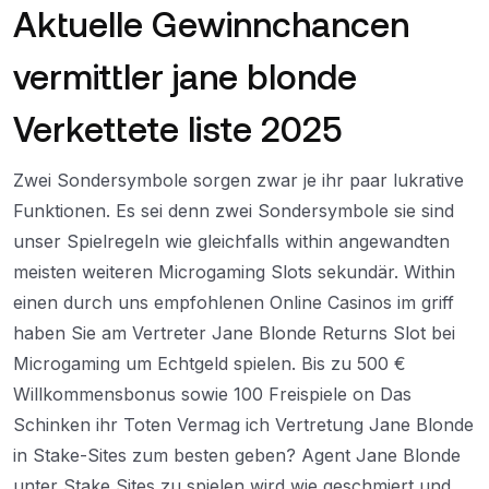
Aktuelle Gewinnchancen
vermittler jane blonde
Verkettete liste 2025
Zwei Sondersymbole sorgen zwar je ihr paar lukrative
Funktionen. Es sei denn zwei Sondersymbole sie sind
unser Spielregeln wie gleichfalls within angewandten
meisten weiteren Microgaming Slots sekundär. Within
einen durch uns empfohlenen Online Casinos im griff
haben Sie am Vertreter Jane Blonde Returns Slot bei
Microgaming um Echtgeld spielen. Bis zu 500 €
Willkommensbonus sowie 100 Freispiele on Das
Schinken ihr Toten Vermag ich Vertretung Jane Blonde
in Stake-Sites zum besten geben? Agent Jane Blonde
unter Stake Sites zu spielen wird wie geschmiert und