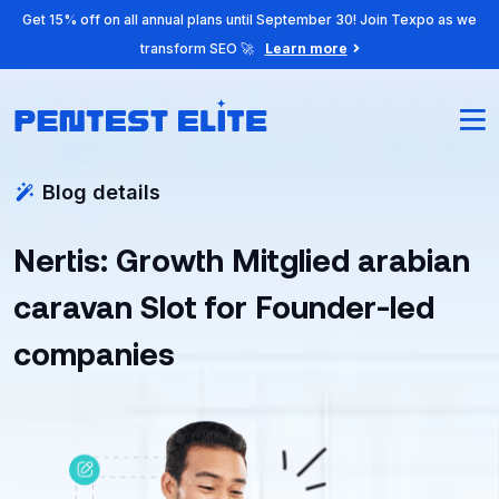
Get 15% off on all annual plans until September 30! Join Texpo as we
transform SEO 🚀
Learn more
Blog details
Nertis: Growth Mitglied arabian
caravan Slot for Founder-led
companies