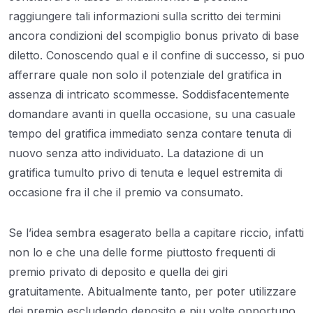
raggiungere tali informazioni sulla scritto dei termini
ancora condizioni del scompiglio bonus privato di base
diletto. Conoscendo qual e il confine di successo, si puo
afferrare quale non solo il potenziale del gratifica in
assenza di intricato scommesse. Soddisfacentemente
domandare avanti in quella occasione, su una casuale
tempo del gratifica immediato senza contare tenuta di
nuovo senza atto individuato. La datazione di un
gratifica tumulto privo di tenuta e lequel estremita di
occasione fra il che il premio va consumato.
Se l’idea sembra esagerato bella a capitare riccio, infatti
non lo e che una delle forme piuttosto frequenti di
premio privato di deposito e quella dei giri
gratuitamente. Abitualmente tanto, per poter utilizzare
dei premio escludendo deposito e piu volte opportuno