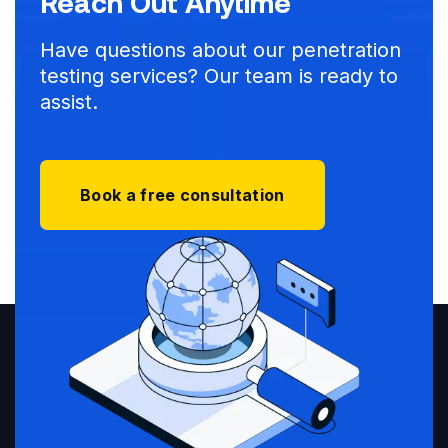
Reach Out Anytime
Have questions about our penetration
testing services? Our team is ready to
assist.
Book a free consultation