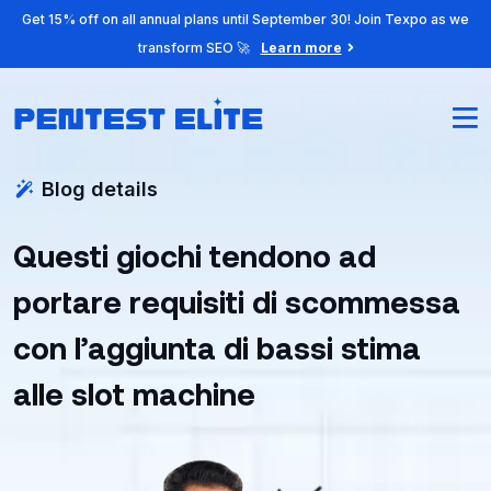
Get 15% off on all annual plans until September 30! Join Texpo as we
transform SEO 🚀
Learn more
Blog details
Questi giochi tendono ad
portare requisiti di scommessa
con l’aggiunta di bassi stima
alle slot machine