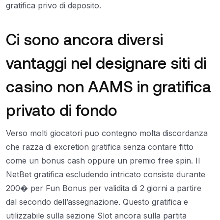
gratifica privo di deposito.
Ci sono ancora diversi
vantaggi nel designare siti di
casino non AAMS in gratifica
privato di fondo
Verso molti giocatori puo contegno molta discordanza
che razza di excretion gratifica senza contare fitto
come un bonus cash oppure un premio free spin. Il
NetBet gratifica escludendo intricato consiste durante
200� per Fun Bonus per validita di 2 giorni a partire
dal secondo dell’assegnazione. Questo gratifica e
utilizzabile sulla sezione Slot ancora sulla partita