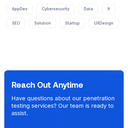
AppDev
Cybersecurity
Data
It
SEO
Solution
Startup
UXDesign
Reach Out Anytime
Have questions about our penetration
testing services? Our team is ready to
assist.