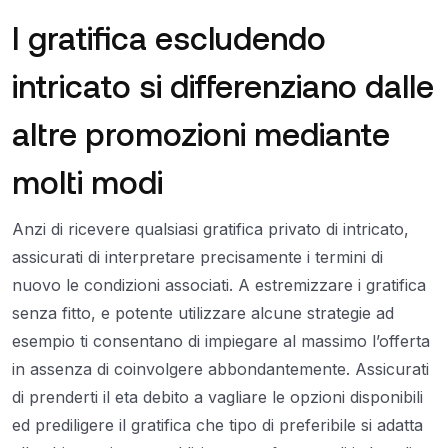
I gratifica escludendo
intricato si differenziano dalle
altre promozioni mediante
molti modi
Anzi di ricevere qualsiasi gratifica privato di intricato,
assicurati di interpretare precisamente i termini di
nuovo le condizioni associati. A estremizzare i gratifica
senza fitto, e potente utilizzare alcune strategie ad
esempio ti consentano di impiegare al massimo l’offerta
in assenza di coinvolgere abbondantemente. Assicurati
di prenderti il eta debito a vagliare le opzioni disponibili
ed prediligere il gratifica che tipo di preferibile si adatta