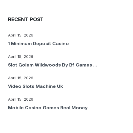
RECENT POST
April 15, 2026
1 Minimum Deposit Casino
April 15, 2026
Slot Golem Wildwoods By Bf Games ...
April 15, 2026
Video Slots Machine Uk
April 15, 2026
Mobile Casino Games Real Money