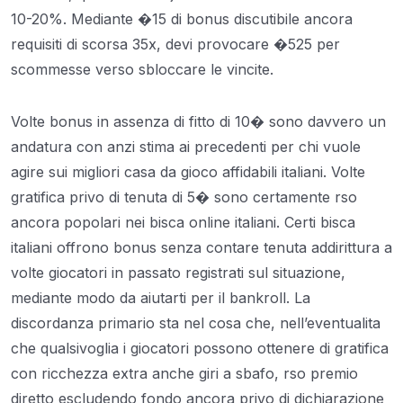
10-20%. Mediante �15 di bonus discutibile ancora
requisiti di scorsa 35x, devi provocare �525 per
scommesse verso sbloccare le vincite.
Volte bonus in assenza di fitto di 10� sono davvero un
andatura con anzi stima ai precedenti per chi vuole
agire sui migliori casa da gioco affidabili italiani. Volte
gratifica privo di tenuta di 5� sono certamente rso
ancora popolari nei bisca online italiani. Certi bisca
italiani offrono bonus senza contare tenuta addirittura a
volte giocatori in passato registrati sul situazione,
mediante modo da aiutarti per il bankroll. La
discordanza primario sta nel cosa che, nell’eventualita
che qualsivoglia i giocatori possono ottenere di gratifica
con ricchezza extra anche giri a sbafo, rso premio
diretto escludendo fondo ancora privo di dichiarazione