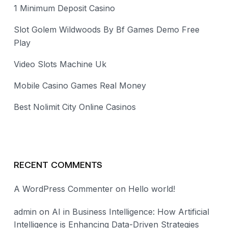
1 Minimum Deposit Casino
Slot Golem Wildwoods By Bf Games Demo Free
Play
Video Slots Machine Uk
Mobile Casino Games Real Money
Best Nolimit City Online Casinos
RECENT COMMENTS
A WordPress Commenter
on
Hello world!
admin
on
AI in Business Intelligence: How Artificial
Intelligence is Enhancing Data-Driven Strategies