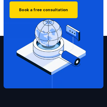
Book a free consultation