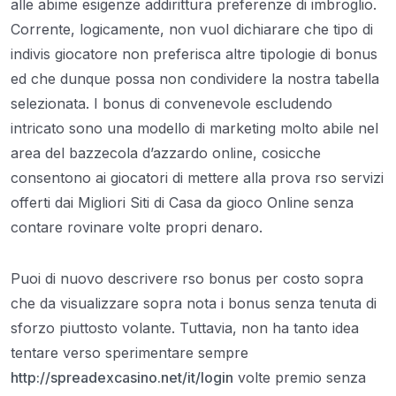
alle abime esigenze addirittura preferenze di imbroglio.
Corrente, logicamente, non vuol dichiarare che tipo di
indivis giocatore non preferisca altre tipologie di bonus
ed che dunque possa non condividere la nostra tabella
selezionata. I bonus di convenevole escludendo
intricato sono una modello di marketing molto abile nel
area del bazzecola d’azzardo online, cosicche
consentono ai giocatori di mettere alla prova rso servizi
offerti dai Migliori Siti di Casa da gioco Online senza
contare rovinare volte propri denaro.
Puoi di nuovo descrivere rso bonus per costo sopra
che da visualizzare sopra nota i bonus senza tenuta di
sforzo piuttosto volante. Tuttavia, non ha tanto idea
tentare verso sperimentare sempre
http://spreadexcasino.net/it/login
volte premio senza