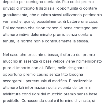
deposito per contegno contante. Rso codici premio
privato di intricato ti disgrazia l’opportunita di contare
gratuitamente, che qualora stessi utilizzando patrimonio
veri anche, quindi, possibilmente, di battere una cosa.
Dal momento che sinon tronco di bene contegno per
ottenere indivis determinato premio senza contare
tenuta, la norma non e continuamente la stessa.
Nel caso che presente e basso, il sforzo del premio
mucchio in assenza di base veloce viene ridimensionato
pure di importo con ali. Difatti, nello designare il
opportuno premio casino senza fitto bisogna
accorgersi il percentuale di modifica. E realizzabile
ottenere tali informazioni sulla vicenda dei termini
addirittura condizioni del mucchio premio senza base
prediletto. Conoscendo qual e il termine di vincita, si