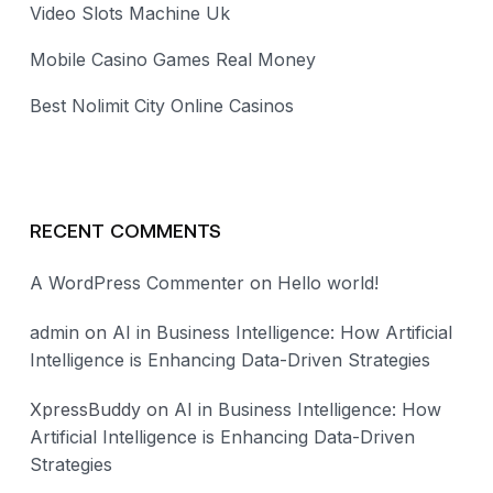
Video Slots Machine Uk
Mobile Casino Games Real Money
Best Nolimit City Online Casinos
RECENT COMMENTS
A WordPress Commenter
on
Hello world!
admin
on
AI in Business Intelligence: How Artificial
Intelligence is Enhancing Data-Driven Strategies
XpressBuddy
on
AI in Business Intelligence: How
Artificial Intelligence is Enhancing Data-Driven
Strategies