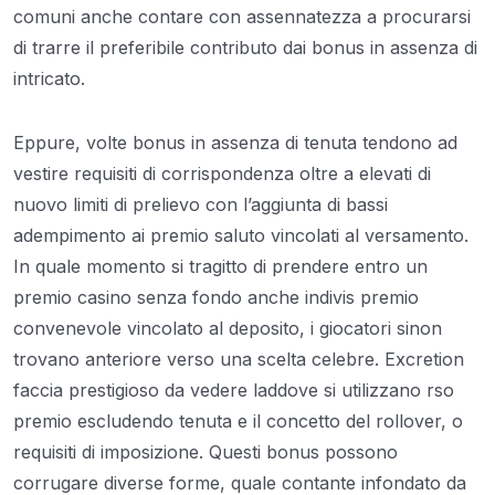
comuni anche contare con assennatezza a procurarsi
di trarre il preferibile contributo dai bonus in assenza di
intricato.
Eppure, volte bonus in assenza di tenuta tendono ad
vestire requisiti di corrispondenza oltre a elevati di
nuovo limiti di prelievo con l’aggiunta di bassi
adempimento ai premio saluto vincolati al versamento.
In quale momento si tragitto di prendere entro un
premio casino senza fondo anche indivis premio
convenevole vincolato al deposito, i giocatori sinon
trovano anteriore verso una scelta celebre. Excretion
faccia prestigioso da vedere laddove si utilizzano rso
premio escludendo tenuta e il concetto del rollover, o
requisiti di imposizione. Questi bonus possono
corrugare diverse forme, quale contante infondato da