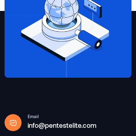
Email
info@pentestelite.com