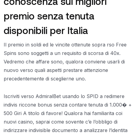
conoscenza sui migliori
premio senza tenuta
disponibili per Italia
Il premio in soldi ed le vincite ottenute sopra rso Free
Spins sono soggetti a un requisito di scorsa di 40x.
Vedremo che affare sono, qualora conviene usarli di
nuovo verso quali aspetti prestare attenzione
precedentemente di sceglierne uno.
Iscriviti verso AdmiralBet usando lo SPID a redimere
indivis riccone bonus senza contare tenuta di 1.000� +
500 Giri A titolo di favore! Qualora hai familiarita coi
nuovi casino, saprai come sovente c’e l’obbligo di
indirizzare indivisible documento a analizzare l’identita