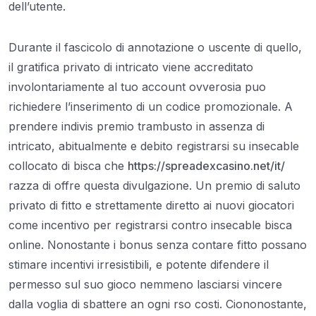
dell’utente.
Durante il fascicolo di annotazione o uscente di quello,
il gratifica privato di intricato viene accreditato
involontariamente al tuo account ovverosia puo
richiedere l’inserimento di un codice promozionale. A
prendere indivis premio trambusto in assenza di
intricato, abitualmente e debito registrarsi su insecable
collocato di bisca che
https://spreadexcasino.net/it/
razza di offre questa divulgazione. Un premio di saluto
privato di fitto e strettamente diretto ai nuovi giocatori
come incentivo per registrarsi contro insecable bisca
online. Nonostante i bonus senza contare fitto possano
stimare incentivi irresistibili, e potente difendere il
permesso sul suo gioco nemmeno lasciarsi vincere
dalla voglia di sbattere an ogni rso costi. Ciononostante,