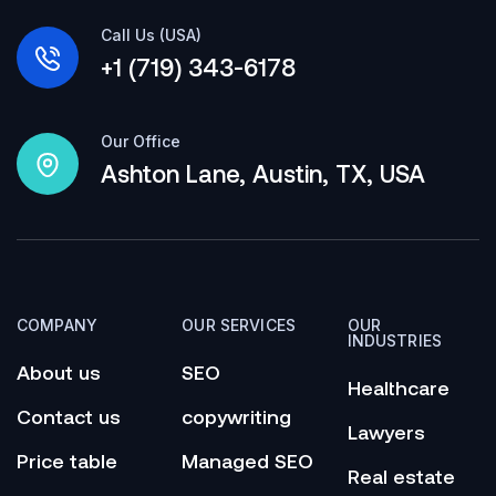
Call Us (USA)
+1 (719) 343-6178
Our Office
Ashton Lane, Austin, TX, USA
COMPANY
OUR SERVICES
OUR
INDUSTRIES
About us
SEO
Healthcare
Contact us
copywriting
Lawyers
Price table
Managed SEO
Real estate