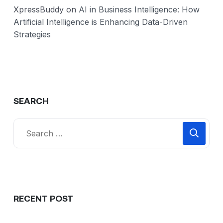
XpressBuddy
on
AI in Business Intelligence: How
Artificial Intelligence is Enhancing Data-Driven
Strategies
SEARCH
RECENT POST