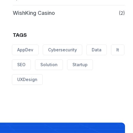
WishKing Casino
(2)
TAGS
AppDev
Cybersecurity
Data
It
SEO
Solution
Startup
UXDesign