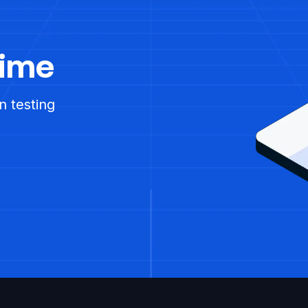
time
n testing
.