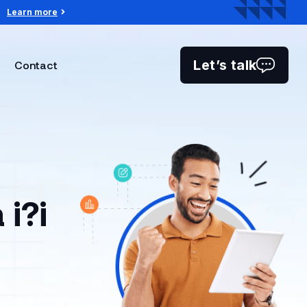
Learn more
Let’s talk
Contact
 i?i