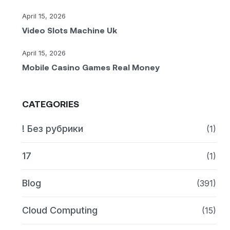
April 15, 2026
Video Slots Machine Uk
April 15, 2026
Mobile Casino Games Real Money
CATEGORIES
! Без рубрики
(1)
17
(1)
Blog
(391)
Cloud Computing
(15)